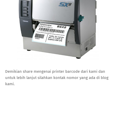
Demikian share mengenai printer barcode dari kami dan
untuk lebih lanjut silahkan kontak nomor yang ada di blog
kami.
Keyword: Printer Barcode toshiba, printer barcode zebra, printer barcode toshiba di jogja, printer barcode zebra di jogja, prnter barcode toshiba di yogyakarta, printer barcode zebra di yogyakarta, harga printer barcode toshiba, harga printer barcode zebra, harga prnter barcode toshiba di yogyakarta, harga printer barcode zebra di yogyakarta, printer barcode untuk rumah sakit, printer barcode untuk industri, printer barcode untuk klinik, prnter barcode untuk home industri , printer barcode bergaransi, sparepart prnter barcode toshiba di yogyakarta, label prnter barcode di jogja, label 1533, label 1832, label barcode 1533, label barcode 1832, toko printer barcode, toko label barcode , toko label barcode bagus, toko label barcode lem kuat,Printer Barcode toshiba, printer barcode zebra, printer barcode toshiba di jogja, printer barcode zebra di jogja, prnter barcode toshiba di yogyakarta, printer barcode zebra di yogyakarta, harga printer barcode toshiba, harga printer barcode zebra, harga prnter barcode toshiba di yogyakarta, harga printer barcode zebra di yogyakarta, printer barcode untuk rumah sakit, printer barcode untuk industri, printer barcode untuk klinik, prnter barcode untuk home industri , printer barcode bergaransi, sparepart prnter barcode toshiba di yogyakarta, label prnter barcode di jogja, label 1533, label 1832, label barcode 1533, label barcode 1832, toko printer barcode, toko label barcode , toko label barcode bagus, toko label barcode lem kuat,Printer Barcode toshiba, printer barcode zebra, printer barcode toshiba di jogja, printer barcode zebra di jogja, prnter barcode toshiba di yogyakarta, printer barcode zebra di yogyakarta, harga printer barcode toshiba, harga printer barcode zebra, harga prnter barcode toshiba di yogyakarta, harga printer barcode zebra di yogyakarta, printer barcode untuk rumah sakit, printer barcode untuk industri, printer barcode untuk klinik, prnter barcode untuk home industri , printer barcode bergaransi, sparepart prnter barcode toshiba di yogyakarta, label prnter barcode di jogja, label 1533, label 1832, label barcode 1533, label barcode 1832, toko printer barcode, toko label barcode , toko label barcode bagus, toko label barcode lem kuat,Printer Barcode toshiba, printer barcode zebra, printer barcode toshiba di jogja, printer barcode zebra di jogja, prnter barcode toshiba di yogyakarta, printer barcode zebra di yogyakarta, harga printer barcode toshiba, harga printer barcode zebra, harga prnter barcode toshiba di yogyakarta, harga printer barcode zebra di yogyakarta, printer barcode untuk rumah sakit, printer barcode untuk industri, printer barcode untuk klinik, prnter barcode untuk home industri , printer barcode bergaransi, sparepart prnter barcode toshiba di yogyakarta, label prnter barcode di jogja, label 1533, label 1832, label barcode 1533, label barcode 1832, toko printer barcode, toko label barcode , toko label barcode bagus, toko label barcode lem kuat,Printer Barcode toshiba, printer barcode zebra, printer barcode toshiba di jogja, printer barcode zebra di jogja, prnter barcode toshiba di yogyakarta, printer barcode zebra di yogyakarta, harga printer barcode toshiba, harga printer barcode zebra, harga prnter barcode toshiba di yogyakarta, harga printer barcode zebra di yogyakarta, printer barcode untuk rumah sakit, printer barcode untuk industri, printer barcode untuk klinik, prnter barcode untuk home industri , printer barcode bergaransi, sparepart prnter barcode toshiba di yogyakarta, label prnter barcode di jogja, label 1533, label 1832, label barcode 1533, label barcode 1832, toko printer barcode, toko label barcode , toko label barcode bagus, toko label barcode lem kuat,Printer Barcode toshiba, printer barcode zebra, printer barcode toshiba di jogja, printer barcode zebra di jogja, prnter barcode toshiba di yogyakarta, printer barcode zebra di yogyakarta, harga printer barcode toshiba, harga printer barcode zebra, harga prnter barcode toshiba di yogyakarta, harga printer barcode zebra di yogyakarta, printer barcode untuk rumah sakit, printer barcode untuk industri, printer barcode untuk klinik, prnter barcode untuk home industri , printer barcode bergaransi, sparepart prnter barcode toshiba di yogyakarta, label prnter barcode di jogja, label 1533, label 1832, label barcode 1533, label barcode 1832, toko printer barcode, toko label barcode , toko label barcode bagus, toko label barcode lem kuat,Printer Barcode toshiba, printer barcode zebra, printer barcode toshiba di jogja, printer barcode zebra di jogja, prnter barcode toshiba di yogyakarta, printer barcode zebra di yogyakarta, harga printer barcode toshiba, harga printer barcode zebra, harga prnter barcode toshiba di yogyakarta, harga printer barcode zebra di yogyakarta, printer barcode untuk rumah sakit, printer barcode untuk industri, printer barcode untuk klinik, prnter barcode untuk home industri , printer barcode bergaransi, sparepart prnter barcode toshiba di yogyakarta, label prnter barcode di jogja, label 1533, label 1832, label barcode 1533, label barcode 1832, toko printer barcode, toko label barcode , toko label barcode bagus, toko label barcode lem kuat,Printer Barcode toshiba, printer barcode zebra, printer barcode toshiba di jogja, printer barcode zebra di jogja, prnter barcode toshiba di yogyakarta, printer barcode zebra di yogyakarta, harga printer barcode toshiba, harga printer barcode zebra, harga prnter barcode toshiba di yogyakarta, harga printer barcode zebra di yogyakarta, printer barcode untuk rumah sakit, printer barcode untuk industri, printer barcode untuk klinik, prnter barcode untuk home industri , printer barcode bergaransi, sparepart prnter barcode toshiba di yogyakarta, label prnter barcode di jogja, label 1533, label 1832, label barcode 1533, label barcode 1832, toko printer barcode, toko label barcode , toko label barcode bagus, toko label barcode lem kuat,Printer Barcode toshiba, printer barcode zebra, printer barcode toshiba di jogja, printer barcode zebra di jogja, prnter barcode toshiba di yogyakarta, printer barcode zebra di yogyakarta, harga printer barcode toshiba, harga printer barcode zebra, harga prnter barcode toshiba di yogyakarta, harga printer barcode zebra di yogyakarta, printer barcode untuk rumah sakit, printer barcode untuk industri, printer barcode untuk klinik, prnter barcode untuk home industri , printer barcode bergaransi, sparepart prnter barcode toshiba di yogyakarta, label prnter barcode di jogja, label 1533, label 1832, label barcode 1533, label barcode 1832, toko printer barcode, toko label barcode , toko label barcode bagus, toko label barcode lem kuat,Printer Barcode toshiba, printer barcode zebra, printer barcode toshiba di jogja, printer barcode zebra di jogja, prnter barcode toshiba di yogyakarta, printer barcode zebra di yogyakarta, harga printer barcode toshiba, harga printer barcode zebra, harga prnter barcode toshiba di yogyakarta, harga printer barcode zebra di yogyakarta, printer barcode untuk rumah sakit, printer barcode untuk industri, printer barcode untuk klinik, prnter barcode untuk home industri , printer barcode bergaransi, sparepart prnter barcode toshiba di yogyakarta, label prnter barcode di jogja, label 1533, label 1832, label barcode 1533, label barcode 1832, toko printer barcode, toko label barcode , toko label barcode bagus, toko label barcode lem kuat,Printer Barcode toshiba, printer barcode zebra, printer barcode toshiba di jogja, printer barcode zebra di jogja, prnter barcode toshiba di yogyakarta, printer barcode zebra di yogyakarta, harga printer barcode toshiba, harga printer barcode zebra, harga prnter barcode toshiba di yogyakarta, harga printer barcode zebra di yogyakarta, printer barcode untuk rumah sakit, printer barcode untuk industri, printer barcode untuk klinik, prnter barcode untuk home industri , printer barcode bergaransi, sparepart prnter barcode toshiba di yogyakarta, label prnter barcode di jogja, label 1533, label 1832, label barcode 1533, label barcode 1832, toko printer barcode, toko label barcode , toko label barcode bagus, toko label barcode lem kuat,Printer Barcode toshiba, printer barcode zebra, printer barcode toshiba di jogja, printer barcode zebra di jogja, prnter barcode toshiba di yogyakarta, printer barcode zebra di yogyakarta, harga printer barcode toshiba, harga printer barcode zebra, harga prnter barcode toshiba di yogyakarta, harga printer barcode zebra di yogyakarta, printer barcode untuk rumah sakit, printer barcode untuk industri, printer barcode untuk klinik, prnter barcode untuk home industri , printer barcode bergaransi, sparepart prnter barcode toshiba di yogyakarta, label prnter barcode di jogja, label 1533, label 1832, label barcode 1533, label barcode 1832, toko printer barcode, toko label barcode , toko label barcode bagus, toko label barcode lem kuat,Printer Barcode toshiba, printer barcode zebra, printer barcode toshiba di jogja, printer barcode zebra di jogja, prnter barcode toshiba di yogyakarta, printer barcode zebra di yogyakarta, harga printer barcode toshiba, harga printer barcode zebra, harga prnter barcode toshiba di yogyakarta, harga printer barcode zebra di yogyakarta, printer barcode untuk rumah sakit, printer barcode untuk industri, printer barcode untuk klinik, prnter barcode untuk home industri , printer barcode bergaransi, sparepart prnter barcode toshiba di yogyakarta, label prnter barcode di jogja, label 1533, label 1832, label barcode 1533, label barcode 1832, toko printer barcode, toko label barcode , toko label barcode bagus, toko label barcode lem kuat,Printer Barcode toshiba, printer barcode zebra, printer barcode toshiba di jogja, printer barcode zebra di jogja, prnter barcode toshiba di yogyakarta, printer barcode zebra di yogyakarta, harga printer barcode toshiba, harga printer barcode zebra, harga prnter barcode toshiba di yogyakarta, harga printer barcode zebra di yogyakarta, printer barcode untuk rumah sakit, printer barcode untuk indu